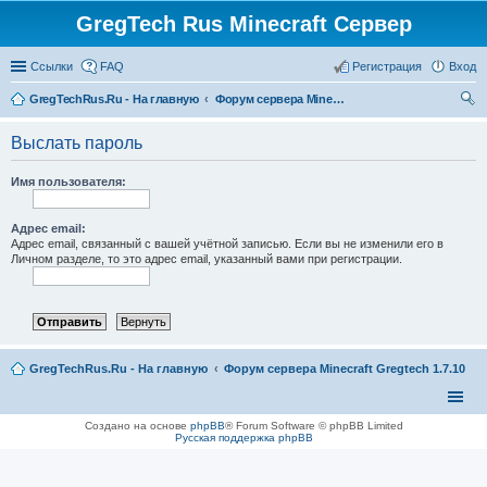
GregTech Rus Minecraft Сервер
Ссылки
FAQ
Регистрация
Вход
GregTechRus.Ru - На главную
Форум сервера Minecraft Gregtech 1.7.10
ои
Выслать пароль
ск
Имя пользователя:
Адрес email:
Адрес email, связанный с вашей учётной записью. Если вы не изменили его в
Личном разделе, то это адрес email, указанный вами при регистрации.
GregTechRus.Ru - На главную
Форум сервера Minecraft Gregtech 1.7.10
Создано на основе
phpBB
® Forum Software © phpBB Limited
Русская поддержка phpBB