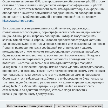
Ограничения лицензии GPL для программного обеспечения phpBB строго
связаны с организацией и поддержкой интернет-конференций, и phpBB
Limited не несёт ответственности за то, что администрация конференций
определяет в качестве допустимого содержания и/или поведения в них.
За дополнительной информацией о phpBB обращайтесь по адресу
https://www.phpbb.com/
.
Вы соглашаетесь не размещать оскорбительных, угрожающих,
клеветнических сообщений, порнографических сообщений, призывов к
национальной розни и прочих сообщений, которые могут нарушить
законы вашей страны, страны, которая предоставляет услуги хостинга
для форумов «GregTech Rus Minecraft Сервер» или международное право.
Попытки размещения таких сообщений могут привести к вашему
немедленному отключению от конференции, при этом ваш провайдер
будет поставлен в известность, если мы сочтём это нужным. IP-адреса
всех сообщений сохраняются для возможности проведения такой
политики. Вы соглашаетесь с тем, что администраторы форумов
«GregTech Rus Minecraft Сервер» имеют право удалить, отредактировать,
перенести или закрыть любую тему в любое время по своему усмотрению.
Как пользователь вы согласны с тем, что введённая вами информация
будет храниться в базе данных. Хотя эта информация не будет открыта
третьим лицам без вашего разрешения, ни администрация конференции
«GregTech Rus Minecraft Сервер», ни phpBB Limited не может быть
ответственна за действия хакеров, которые могут привести к
несанкционированному доступу к ней.