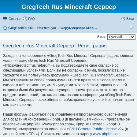
GregTech Rus Minecraft Сервер
Ссылки
FAQ
Вход
GregTechRus.Ru - На главную
Форум сервера Minecraft Gregtech 1.7.10
ои
Язык:
ск
GregTech Rus Minecraft Сервер - Регистрация
Заходя на конференцию «GregTech Rus Minecraft Сервер» (в дальнейшем
«мы», «наш», «GregTech Rus Minecraft Сервер»,
«https://gregtechrus.ru/forum»), вы подтверждаете своё согласие со
следующими условиями. Если вы не согласны с ними, пожалуйста, не
заходите и не пользуйтесь форумами «GregTech Rus Minecraft Сервер».
Мы оставляем за собой право изменять эти правила в любое время и
сделаем всё возможное, чтобы уведомить вас об этом, однако с вашей
стороны было бы разумным регулярно просматривать этот текст на
предмет изменений, так как использование конференции «GregTech Rus
Minecraft Сервер» после обновления/исправления условий означает ваше
согласие с ними.
Наши форумы работают под управлением программного обеспечения
для создания конференций phpBB (в дальнейшем «они», «программное
обеспечение phpBB», «www.phpbb.com», «phpBB Limited», «phpBB
Teams»), выпущенного по лицензии «
GNU General Public License v2
» (в
дальнейшем «GPL»). Скачать его можно по адресу
www.phpbb.com
.