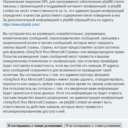
Ограничения лицензии GPL для программного обеспечения phpBB строго
связаны с организацией и поддержкой интернет-конференций, и phpBB
Limited не несёт ответственности за то, что администрация конференций
определяет в качестве допустимого содержания и/или поведения в них.
За дополнительной информацией о phpBB обращайтесь по адресу
https://www.phpbb.com/
.
Вы соглашаетесь не размещать оскорбительных, угрожающих,
клеветнических сообщений, порнографических сообщений, призывов к
национальной розни и прочих сообщений, которые могут нарушить
законы вашей страны, страны, которая предоставляет услуги хостинга
для форумов «GregTech Rus Minecraft Сервер» или международное право.
Попытки размещения таких сообщений могут привести к вашему
немедленному отключению от конференции, при этом ваш провайдер
будет поставлен в известность, если мы сочтём это нужным. IP-адреса
всех сообщений сохраняются для возможности проведения такой
политики. Вы соглашаетесь с тем, что администраторы форумов
«GregTech Rus Minecraft Сервер» имеют право удалить, отредактировать,
перенести или закрыть любую тему в любое время по своему усмотрению.
Как пользователь вы согласны с тем, что введённая вами информация
будет храниться в базе данных. Хотя эта информация не будет открыта
третьим лицам без вашего разрешения, ни администрация конференции
«GregTech Rus Minecraft Сервер», ни phpBB Limited не может быть
ответственна за действия хакеров, которые могут привести к
несанкционированному доступу к ней.