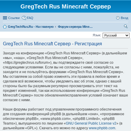
GregTech Rus Minecraft Сервер
Ссылки
FAQ
Вход
GregTechRus.Ru - На главную
Форум сервера Minecraft Gregtech 1.7.10
ои
Язык:
ск
GregTech Rus Minecraft Сервер - Регистрация
Заходя на конференцию «GregTech Rus Minecraft Сервер» (в дальнейшем
«мы», «наш», «GregTech Rus Minecraft Сервер»,
«https://gregtechrus.ru/forum»), вы подтверждаете своё согласие со
следующими условиями. Если вы не согласны с ними, пожалуйста, не
заходите и не пользуйтесь форумами «GregTech Rus Minecraft Сервер».
Мы оставляем за собой право изменять эти правила в любое время и
сделаем всё возможное, чтобы уведомить вас об этом, однако с вашей
стороны было бы разумным регулярно просматривать этот текст на
предмет изменений, так как использование конференции «GregTech Rus
Minecraft Сервер» после обновления/исправления условий означает ваше
согласие с ними.
Наши форумы работают под управлением программного обеспечения
для создания конференций phpBB (в дальнейшем «они», «программное
обеспечение phpBB», «www.phpbb.com», «phpBB Limited», «phpBB
Teams»), выпущенного по лицензии «
GNU General Public License v2
» (в
дальнейшем «GPL»). Скачать его можно по адресу
www.phpbb.com
.