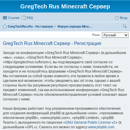
GregTech Rus Minecraft Сервер
Ссылки
FAQ
Вход
GregTechRus.Ru - На главную
Форум сервера Minecraft Gregtech 1.7.10
ои
Язык:
ск
GregTech Rus Minecraft Сервер - Регистрация
Заходя на конференцию «GregTech Rus Minecraft Сервер» (в дальнейшем
«мы», «наш», «GregTech Rus Minecraft Сервер»,
«https://gregtechrus.ru/forum»), вы подтверждаете своё согласие со
следующими условиями. Если вы не согласны с ними, пожалуйста, не
заходите и не пользуйтесь форумами «GregTech Rus Minecraft Сервер».
Мы оставляем за собой право изменять эти правила в любое время и
сделаем всё возможное, чтобы уведомить вас об этом, однако с вашей
стороны было бы разумным регулярно просматривать этот текст на
предмет изменений, так как использование конференции «GregTech Rus
Minecraft Сервер» после обновления/исправления условий означает ваше
согласие с ними.
Наши форумы работают под управлением программного обеспечения
для создания конференций phpBB (в дальнейшем «они», «программное
обеспечение phpBB», «www.phpbb.com», «phpBB Limited», «phpBB
Teams»), выпущенного по лицензии «
GNU General Public License v2
» (в
дальнейшем «GPL»). Скачать его можно по адресу
www.phpbb.com
.