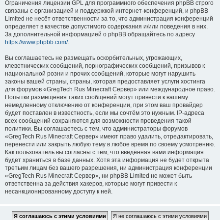
Ограничения лицензии GPL для программного обеспечения phpBB строго
связаны с организацией и поддержкой интернет-конференций, и phpBB
Limited не несёт ответственности за то, что администрация конференций
определяет в качестве допустимого содержания и/или поведения в них.
За дополнительной информацией о phpBB обращайтесь по адресу
https://www.phpbb.com/
.
Вы соглашаетесь не размещать оскорбительных, угрожающих,
клеветнических сообщений, порнографических сообщений, призывов к
национальной розни и прочих сообщений, которые могут нарушить
законы вашей страны, страны, которая предоставляет услуги хостинга
для форумов «GregTech Rus Minecraft Сервер» или международное право.
Попытки размещения таких сообщений могут привести к вашему
немедленному отключению от конференции, при этом ваш провайдер
будет поставлен в известность, если мы сочтём это нужным. IP-адреса
всех сообщений сохраняются для возможности проведения такой
политики. Вы соглашаетесь с тем, что администраторы форумов
«GregTech Rus Minecraft Сервер» имеют право удалить, отредактировать,
перенести или закрыть любую тему в любое время по своему усмотрению.
Как пользователь вы согласны с тем, что введённая вами информация
будет храниться в базе данных. Хотя эта информация не будет открыта
третьим лицам без вашего разрешения, ни администрация конференции
«GregTech Rus Minecraft Сервер», ни phpBB Limited не может быть
ответственна за действия хакеров, которые могут привести к
несанкционированному доступу к ней.