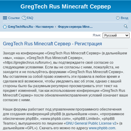
GregTech Rus Minecraft Сервер
Ссылки
FAQ
Вход
GregTechRus.Ru - На главную
Форум сервера Minecraft Gregtech 1.7.10
ои
Язык:
ск
GregTech Rus Minecraft Сервер - Регистрация
Заходя на конференцию «GregTech Rus Minecraft Сервер» (в дальнейшем
«мы», «наш», «GregTech Rus Minecraft Сервер»,
«https://gregtechrus.ru/forum»), вы подтверждаете своё согласие со
следующими условиями. Если вы не согласны с ними, пожалуйста, не
заходите и не пользуйтесь форумами «GregTech Rus Minecraft Сервер».
Мы оставляем за собой право изменять эти правила в любое время и
сделаем всё возможное, чтобы уведомить вас об этом, однако с вашей
стороны было бы разумным регулярно просматривать этот текст на
предмет изменений, так как использование конференции «GregTech Rus
Minecraft Сервер» после обновления/исправления условий означает ваше
согласие с ними.
Наши форумы работают под управлением программного обеспечения
для создания конференций phpBB (в дальнейшем «они», «программное
обеспечение phpBB», «www.phpbb.com», «phpBB Limited», «phpBB
Teams»), выпущенного по лицензии «
GNU General Public License v2
» (в
дальнейшем «GPL»). Скачать его можно по адресу
www.phpbb.com
.