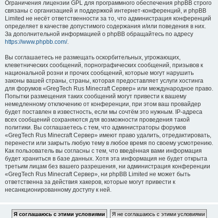
Ограничения лицензии GPL для программного обеспечения phpBB строго
связаны с организацией и поддержкой интернет-конференций, и phpBB
Limited не несёт ответственности за то, что администрация конференций
определяет в качестве допустимого содержания и/или поведения в них.
За дополнительной информацией о phpBB обращайтесь по адресу
https://www.phpbb.com/
.
Вы соглашаетесь не размещать оскорбительных, угрожающих,
клеветнических сообщений, порнографических сообщений, призывов к
национальной розни и прочих сообщений, которые могут нарушить
законы вашей страны, страны, которая предоставляет услуги хостинга
для форумов «GregTech Rus Minecraft Сервер» или международное право.
Попытки размещения таких сообщений могут привести к вашему
немедленному отключению от конференции, при этом ваш провайдер
будет поставлен в известность, если мы сочтём это нужным. IP-адреса
всех сообщений сохраняются для возможности проведения такой
политики. Вы соглашаетесь с тем, что администраторы форумов
«GregTech Rus Minecraft Сервер» имеют право удалить, отредактировать,
перенести или закрыть любую тему в любое время по своему усмотрению.
Как пользователь вы согласны с тем, что введённая вами информация
будет храниться в базе данных. Хотя эта информация не будет открыта
третьим лицам без вашего разрешения, ни администрация конференции
«GregTech Rus Minecraft Сервер», ни phpBB Limited не может быть
ответственна за действия хакеров, которые могут привести к
несанкционированному доступу к ней.