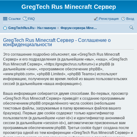
GregTech Rus Minecraft Сервер
Ссылки
FAQ
Регистрация
Вход
GregTechRus.Ru - На главную
Форум сервера Minecraft Gregtech 1.7.10
ои
GregTech Rus Minecraft Сервер - Соглашение о
ск
конфиденциальности
Это соглашение подробно объясняет, как «GregTech Rus Minecraft
Сервер» и его подразделения (в дальнейшем «мы», «наш», «GregTech
Rus Minecraft Сервер», «https://gregtechrus.ru/forum») и phpBB (в
дальнейшем «они», «программное обеспечение phpBB»,
«www.phpbb.com», «phpBB Limited», «phpBB Teams») используют
информацию, полученную во время любой из ваших пользовательских
сессий (в дальнейшем «ваша информация»).
Ваша информация собирается двумя способами. Во-первых, просмотр
«GregTech Rus Minecraft Сервер» приведёт к созданию программным
обеспечением phpBB определённого числа cookies (небольшие
текстовые файлы, загружаемые в папку временных файлов вашего
браузера). Первые две cookie содержат только идентификатор
пользователя (в дальнейшем «user-id») и идентификатор анонимной
сессии (в дальнейшем «session-id»), автоматически присвоенные вам
программным обеспечением phpBB. Третья cookie будет создана после
просмотра одной из тем конференции «GregTech Rus Minecraft Сервер» и