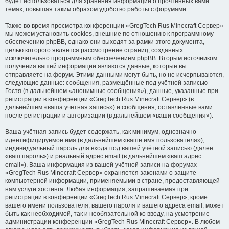
будет использоваться для хранения информации о прочтённых вами
темах, повышая таким образом удобство работы с форумами.
Также во время просмотра конференции «GregTech Rus Minecraft Сервер»
мы можем установить cookies, внешние по отношению к программному
обеспечению phpBB, однако они выходят за рамки этого документа,
целью которого является рассмотрение страниц, созданных
исключительно программным обеспечением phpBB. Вторым источником
получения вашей информации являются данные, которые вы
отправляете на форум. Этими данными могут быть, но не исчерпываются,
следующие данные: сообщения, размещённые под учётной записью
Гостя (в дальнейшем «анонимные сообщения»), данные, указанные при
регистрации в конференции «GregTech Rus Minecraft Сервер» (в
дальнейшем «ваша учётная запись») и сообщения, оставленные вами
после регистрации и авторизации (в дальнейшем «ваши сообщения»).
Ваша учётная запись будет содержать, как минимум, однозначно
идентифицируемое имя (в дальнейшем «ваше имя пользователя»),
индивидуальный пароль для входа под вашей учётной записью (далее
«ваш пароль») и реальный адрес email (в дальнейшем «ваш адрес
email»). Ваша информация из вашей учётной записи на форумах
«GregTech Rus Minecraft Сервер» охраняется законами о защите
компьютерной информации, применяемыми в стране, предоставляющей
нам услуги хостинга. Любая информация, запрашиваемая при
регистрации в конференции «GregTech Rus Minecraft Сервер», кроме
вашего имени пользователя, вашего пароля и вашего адреса email, может
быть как необходимой, так и необязательной ко вводу, на усмотрение
администрации конференции «GregTech Rus Minecraft Сервер». В любом