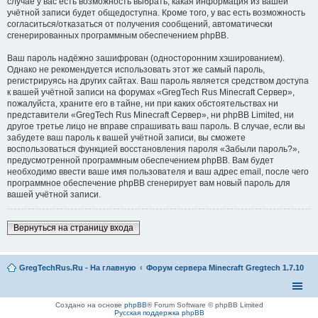
случае у вас есть возможность выбрать, какая информация из вашей
учётной записи будет общедоступна. Кроме того, у вас есть возможность
согласиться/отказаться от получения сообщений, автоматически
сгенерированных программным обеспечением phpBB.
Ваш пароль надёжно зашифрован (односторонним хэшированием).
Однако не рекомендуется использовать этот же самый пароль,
регистрируясь на других сайтах. Ваш пароль является средством доступа
к вашей учётной записи на форумах «GregTech Rus Minecraft Сервер»,
пожалуйста, храните его в тайне, ни при каких обстоятельствах ни
представители «GregTech Rus Minecraft Сервер», ни phpBB Limited, ни
другое третье лицо не вправе спрашивать ваш пароль. В случае, если вы
забудете ваш пароль к вашей учётной записи, вы сможете
воспользоваться функцией восстановления пароля «Забыли пароль?»,
предусмотренной программным обеспечением phpBB. Вам будет
необходимо ввести ваше имя пользователя и ваш адрес email, после чего
программное обеспечение phpBB сгенерирует вам новый пароль для
вашей учётной записи.
Вернуться на страницу входа
GregTechRus.Ru - На главную
Форум сервера Minecraft Gregtech 1.7.10
Создано на основе
phpBB
® Forum Software © phpBB Limited
Русская поддержка phpBB