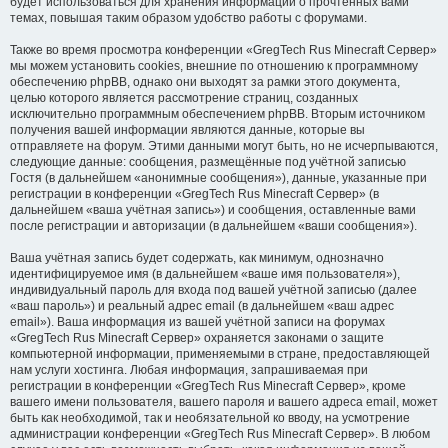
будет использоваться для хранения информации о прочтённых вами
темах, повышая таким образом удобство работы с форумами.
Также во время просмотра конференции «GregTech Rus Minecraft Сервер»
мы можем установить cookies, внешние по отношению к программному
обеспечению phpBB, однако они выходят за рамки этого документа,
целью которого является рассмотрение страниц, созданных
исключительно программным обеспечением phpBB. Вторым источником
получения вашей информации являются данные, которые вы
отправляете на форум. Этими данными могут быть, но не исчерпываются,
следующие данные: сообщения, размещённые под учётной записью
Гостя (в дальнейшем «анонимные сообщения»), данные, указанные при
регистрации в конференции «GregTech Rus Minecraft Сервер» (в
дальнейшем «ваша учётная запись») и сообщения, оставленные вами
после регистрации и авторизации (в дальнейшем «ваши сообщения»).
Ваша учётная запись будет содержать, как минимум, однозначно
идентифицируемое имя (в дальнейшем «ваше имя пользователя»),
индивидуальный пароль для входа под вашей учётной записью (далее
«ваш пароль») и реальный адрес email (в дальнейшем «ваш адрес
email»). Ваша информация из вашей учётной записи на форумах
«GregTech Rus Minecraft Сервер» охраняется законами о защите
компьютерной информации, применяемыми в стране, предоставляющей
нам услуги хостинга. Любая информация, запрашиваемая при
регистрации в конференции «GregTech Rus Minecraft Сервер», кроме
вашего имени пользователя, вашего пароля и вашего адреса email, может
быть как необходимой, так и необязательной ко вводу, на усмотрение
администрации конференции «GregTech Rus Minecraft Сервер». В любом