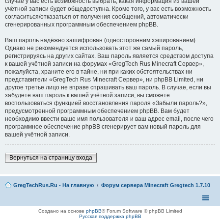
случае у вас есть возможность выбрать, какая информация из вашей
учётной записи будет общедоступна. Кроме того, у вас есть возможность
согласиться/отказаться от получения сообщений, автоматически
сгенерированных программным обеспечением phpBB.
Ваш пароль надёжно зашифрован (односторонним хэшированием).
Однако не рекомендуется использовать этот же самый пароль,
регистрируясь на других сайтах. Ваш пароль является средством доступа
к вашей учётной записи на форумах «GregTech Rus Minecraft Сервер»,
пожалуйста, храните его в тайне, ни при каких обстоятельствах ни
представители «GregTech Rus Minecraft Сервер», ни phpBB Limited, ни
другое третье лицо не вправе спрашивать ваш пароль. В случае, если вы
забудете ваш пароль к вашей учётной записи, вы сможете
воспользоваться функцией восстановления пароля «Забыли пароль?»,
предусмотренной программным обеспечением phpBB. Вам будет
необходимо ввести ваше имя пользователя и ваш адрес email, после чего
программное обеспечение phpBB сгенерирует вам новый пароль для
вашей учётной записи.
Вернуться на страницу входа
GregTechRus.Ru - На главную
Форум сервера Minecraft Gregtech 1.7.10
Создано на основе
phpBB
® Forum Software © phpBB Limited
Русская поддержка phpBB