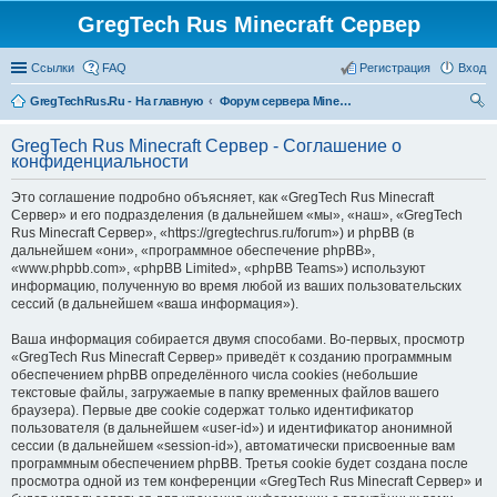
GregTech Rus Minecraft Сервер
Ссылки
FAQ
Регистрация
Вход
GregTechRus.Ru - На главную
Форум сервера Minecraft Gregtech 1.7.10
ои
GregTech Rus Minecraft Сервер - Соглашение о
ск
конфиденциальности
Это соглашение подробно объясняет, как «GregTech Rus Minecraft
Сервер» и его подразделения (в дальнейшем «мы», «наш», «GregTech
Rus Minecraft Сервер», «https://gregtechrus.ru/forum») и phpBB (в
дальнейшем «они», «программное обеспечение phpBB»,
«www.phpbb.com», «phpBB Limited», «phpBB Teams») используют
информацию, полученную во время любой из ваших пользовательских
сессий (в дальнейшем «ваша информация»).
Ваша информация собирается двумя способами. Во-первых, просмотр
«GregTech Rus Minecraft Сервер» приведёт к созданию программным
обеспечением phpBB определённого числа cookies (небольшие
текстовые файлы, загружаемые в папку временных файлов вашего
браузера). Первые две cookie содержат только идентификатор
пользователя (в дальнейшем «user-id») и идентификатор анонимной
сессии (в дальнейшем «session-id»), автоматически присвоенные вам
программным обеспечением phpBB. Третья cookie будет создана после
просмотра одной из тем конференции «GregTech Rus Minecraft Сервер» и