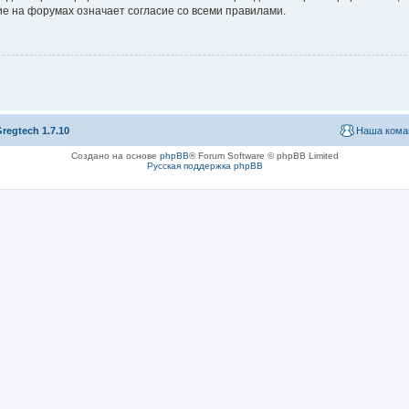
е на форумах означает согласие со всеми правилами.
regtech 1.7.10
Наша кома
Создано на основе
phpBB
® Forum Software © phpBB Limited
Русская поддержка phpBB