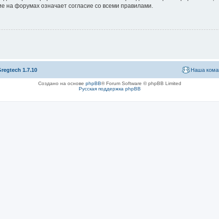
е на форумах означает согласие со всеми правилами.
regtech 1.7.10
Наша кома
Создано на основе
phpBB
® Forum Software © phpBB Limited
Русская поддержка phpBB