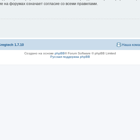
е на форумах означает согласие со всеми правилами.
regtech 1.7.10
Наша кома
Создано на основе
phpBB
® Forum Software © phpBB Limited
Русская поддержка phpBB