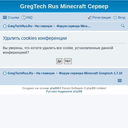
GregTech Rus Minecraft Сервер
Ссылки
FAQ
Регистрация
Вход
GregTechRus.Ru - На главную
Форум сервера Minecraft Gregtech 1.7.10
ои
Удалить cookies конференции
ск
Вы уверены, что хотите удалить все cookie, установленные данной
конференцией?
GregTechRus.Ru - На главную
Форум сервера Minecraft Gregtech 1.7.10
Создано на основе
phpBB
® Forum Software © phpBB Limited
Русская поддержка phpBB