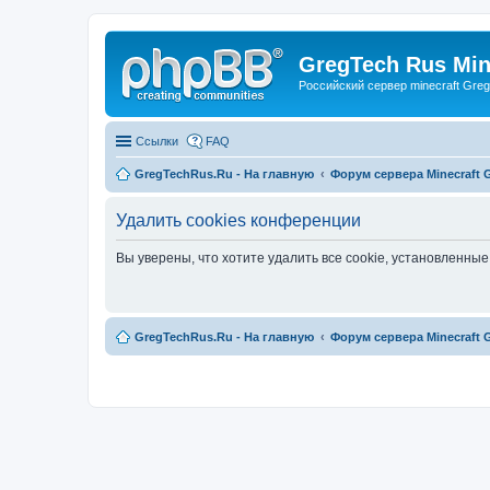
GregTech Rus Min
Российский сервер minecraft Gre
Ссылки
FAQ
GregTechRus.Ru - На главную
Форум сервера Minecraft G
Удалить cookies конференции
Вы уверены, что хотите удалить все cookie, установленн
GregTechRus.Ru - На главную
Форум сервера Minecraft G