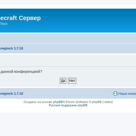
ecraft Сервер
gTech
regtech 1.7.10
ые данной конференцией?
regtech 1.7.10
Наша кома
Создано на основе
phpBB
® Forum Software © phpBB Limited
Русская поддержка phpBB