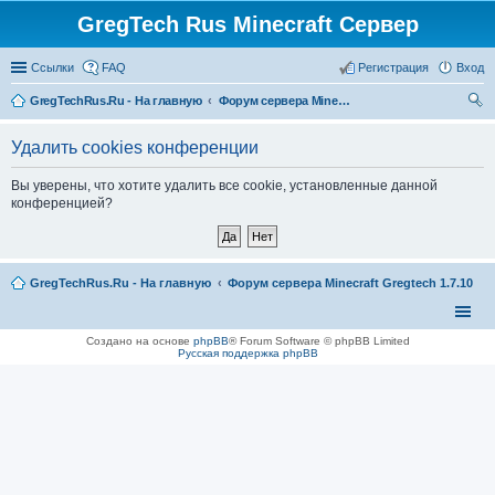
GregTech Rus Minecraft Сервер
Ссылки
FAQ
Регистрация
Вход
GregTechRus.Ru - На главную
Форум сервера Minecraft Gregtech 1.7.10
ои
Удалить cookies конференции
ск
Вы уверены, что хотите удалить все cookie, установленные данной
конференцией?
GregTechRus.Ru - На главную
Форум сервера Minecraft Gregtech 1.7.10
Создано на основе
phpBB
® Forum Software © phpBB Limited
Русская поддержка phpBB