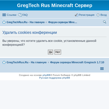
GregTech Rus Minecraft Сервер
Ссылки
FAQ
Регистрация
Вход
GregTechRus.Ru - На главную
Форум сервера Minecraft Gregtech 1.7.10
ои
Удалить cookies конференции
ск
Вы уверены, что хотите удалить все cookie, установленные данной
конференцией?
GregTechRus.Ru - На главную
Форум сервера Minecraft Gregtech 1.7.10
Создано на основе
phpBB
® Forum Software © phpBB Limited
Русская поддержка phpBB