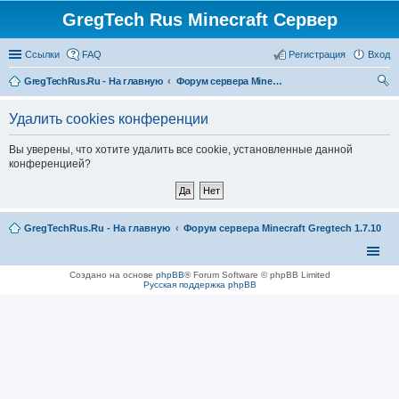
GregTech Rus Minecraft Сервер
Ссылки
FAQ
Регистрация
Вход
GregTechRus.Ru - На главную
Форум сервера Minecraft Gregtech 1.7.10
ои
Удалить cookies конференции
ск
Вы уверены, что хотите удалить все cookie, установленные данной
конференцией?
GregTechRus.Ru - На главную
Форум сервера Minecraft Gregtech 1.7.10
Создано на основе
phpBB
® Forum Software © phpBB Limited
Русская поддержка phpBB