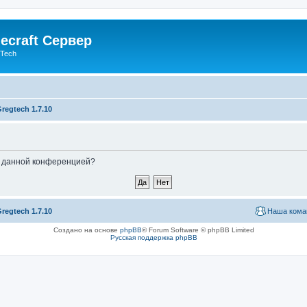
ecraft Сервер
gTech
regtech 1.7.10
ые данной конференцией?
regtech 1.7.10
Наша кома
Создано на основе
phpBB
® Forum Software © phpBB Limited
Русская поддержка phpBB