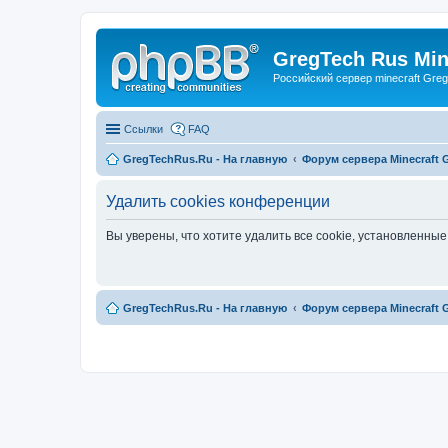
GregTech Rus Min
Российский сервер minecraft Gre
Ссылки
FAQ
GregTechRus.Ru - На главную
Форум сервера Minecraft G
Удалить cookies конференции
Вы уверены, что хотите удалить все cookie, установленн
GregTechRus.Ru - На главную
Форум сервера Minecraft G