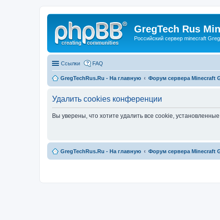
GregTech Rus Min
Российский сервер minecraft Gre
Ссылки
FAQ
GregTechRus.Ru - На главную
Форум сервера Minecraft G
Удалить cookies конференции
Вы уверены, что хотите удалить все cookie, установленн
GregTechRus.Ru - На главную
Форум сервера Minecraft G