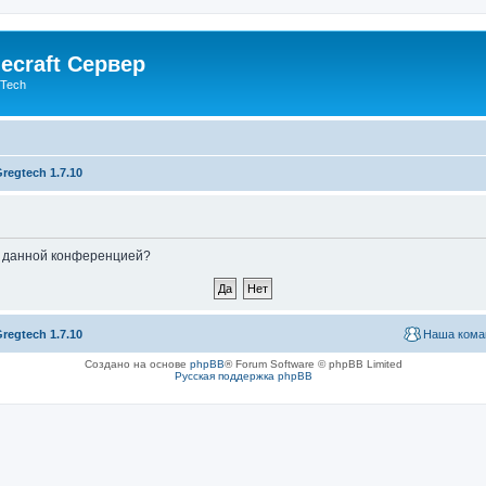
ecraft Сервер
gTech
regtech 1.7.10
ые данной конференцией?
regtech 1.7.10
Наша кома
Создано на основе
phpBB
® Forum Software © phpBB Limited
Русская поддержка phpBB