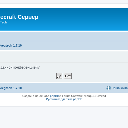
ecraft Сервер
gTech
regtech 1.7.10
ые данной конференцией?
regtech 1.7.10
Наша кома
Создано на основе
phpBB
® Forum Software © phpBB Limited
Русская поддержка phpBB