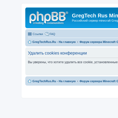
GregTech Rus Min
Российский сервер minecraft Gre
Ссылки
FAQ
GregTechRus.Ru - На главную
Форум сервера Minecraft G
Удалить cookies конференции
Вы уверены, что хотите удалить все cookie, установленн
GregTechRus.Ru - На главную
Форум сервера Minecraft G