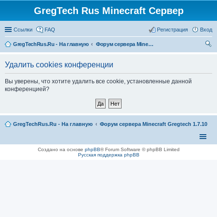
GregTech Rus Minecraft Сервер
Ссылки
FAQ
Регистрация
Вход
GregTechRus.Ru - На главную
Форум сервера Minecraft Gregtech 1.7.10
ои
Удалить cookies конференции
ск
Вы уверены, что хотите удалить все cookie, установленные данной
конференцией?
GregTechRus.Ru - На главную
Форум сервера Minecraft Gregtech 1.7.10
Создано на основе
phpBB
® Forum Software © phpBB Limited
Русская поддержка phpBB