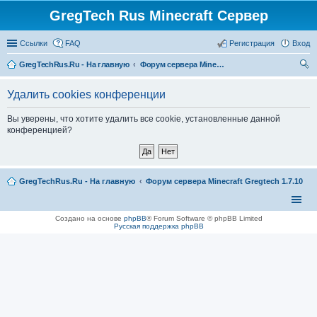
GregTech Rus Minecraft Сервер
Ссылки
FAQ
Регистрация
Вход
GregTechRus.Ru - На главную
Форум сервера Minecraft Gregtech 1.7.10
ои
Удалить cookies конференции
ск
Вы уверены, что хотите удалить все cookie, установленные данной
конференцией?
GregTechRus.Ru - На главную
Форум сервера Minecraft Gregtech 1.7.10
Создано на основе
phpBB
® Forum Software © phpBB Limited
Русская поддержка phpBB