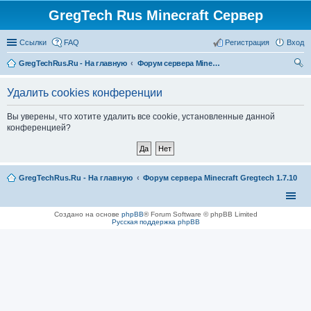
GregTech Rus Minecraft Сервер
Ссылки
FAQ
Регистрация
Вход
GregTechRus.Ru - На главную
Форум сервера Minecraft Gregtech 1.7.10
ои
Удалить cookies конференции
ск
Вы уверены, что хотите удалить все cookie, установленные данной
конференцией?
GregTechRus.Ru - На главную
Форум сервера Minecraft Gregtech 1.7.10
Создано на основе
phpBB
® Forum Software © phpBB Limited
Русская поддержка phpBB