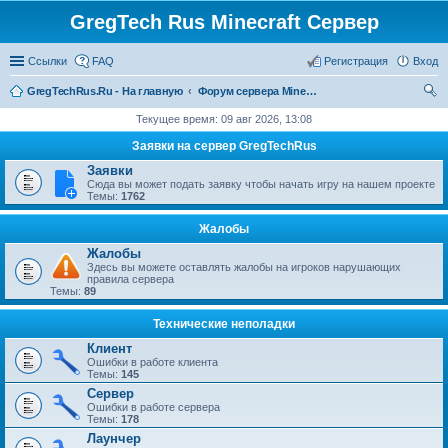
GregTech Rus Minecraft Сервер
Ссылки
FAQ
Регистрация
Вход
GregTechRus.Ru - На главную
Форум сервера Minecraft Gregtech 1.7.10
ои
Текущее время: 09 авг 2026, 13:08
ск
Заявки на сервер GregTechRus
Заявки
Сюда вы может подать заявку чтобы начать игру на нашем проекте
Темы:
1762
Жалобы
Жалобы
Здесь вы можете оставлять жалобы на игроков нарушающих
правила сервера
Темы:
89
Технические неполадки
Клиент
Ошибки в работе клиента
Темы:
145
Сервер
Ошибки в работе сервера
Темы:
178
Лаунчер