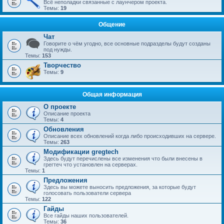
Всё неполадки связанные с лаунчером проекта.
Темы:
19
Общение
Чат
Говорите о чём угодно, все основные подразделы будут созданы
под нужды.
Темы:
153
Творчество
Темы:
9
Общая информация
О проекте
Описание проекта
Темы:
4
Обновления
Описание всех обновлений когда либо происходивших на сервере.
Темы:
263
Модификации gregtech
Здесь будут перечислены все изменения что были внесены в
грегтеч что установлен на серверах.
Темы:
1
Предложения
Здесь вы можете выносить предложения, за которые будут
голосовать пользователи сервера
Темы:
122
Гайды
Все гайды наших пользователей.
Темы:
36