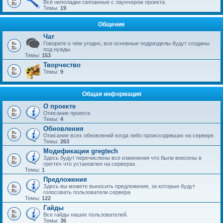
Всё неполадки связанные с лаунчером проекта.
Темы:
19
Общение
Чат
Говорите о чём угодно, все основные подразделы будут созданы
под нужды.
Темы:
153
Творчество
Темы:
9
Общая информация
О проекте
Описание проекта
Темы:
4
Обновления
Описание всех обновлений когда либо происходивших на сервере.
Темы:
263
Модификации gregtech
Здесь будут перечислены все изменения что были внесены в
грегтеч что установлен на серверах.
Темы:
1
Предложения
Здесь вы можете выносить предложения, за которые будут
голосовать пользователи сервера
Темы:
122
Гайды
Все гайды наших пользователей.
Темы:
36