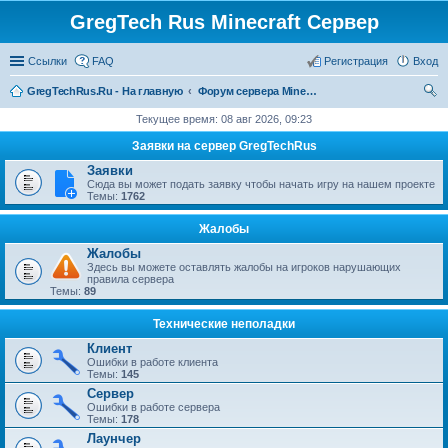
GregTech Rus Minecraft Сервер
Ссылки
FAQ
Регистрация
Вход
GregTechRus.Ru - На главную
Форум сервера Minecraft Gregtech 1.7.10
ои
Текущее время: 08 авг 2026, 09:23
ск
Заявки на сервер GregTechRus
Заявки
Сюда вы может подать заявку чтобы начать игру на нашем проекте
Темы:
1762
Жалобы
Жалобы
Здесь вы можете оставлять жалобы на игроков нарушающих
правила сервера
Темы:
89
Технические неполадки
Клиент
Ошибки в работе клиента
Темы:
145
Сервер
Ошибки в работе сервера
Темы:
178
Лаунчер