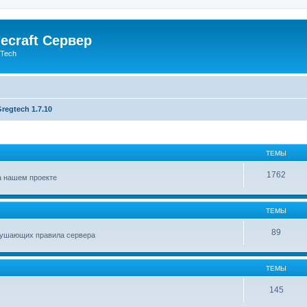
ecraft Сервер
gTech
regtech 1.7.10
ТЕМЫ
1762
а нашем проекте
ТЕМЫ
89
арушающих правила сервера
ТЕМЫ
145