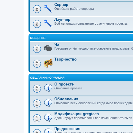
Сервер
Ошибки в работе сервера
Лаунчер
Всё неполадки связанные с лаунчером проекта.
ОБЩЕНИЕ
Чат
Говорите о чём угодно, все основные подразделы 
Творчество
ОБЩАЯ ИНФОРМАЦИЯ
О проекте
Описание проекта
Обновления
Описание всех обновлений когда либо происходив
Модификации gregtech
Здесь будут перечислены все изменения что были 
Предложения
Здесь вы можете выносить предложения, за которы