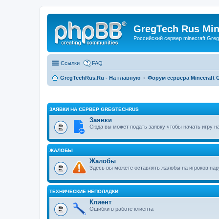
GregTech Rus Min
Российский сервер minecraft Gre
Ссылки
FAQ
GregTechRus.Ru - На главную
Форум сервера Minecraft G
ЗАЯВКИ НА СЕРВЕР GREGTECHRUS
Заявки
Сюда вы может подать заявку чтобы начать игру н
ЖАЛОБЫ
Жалобы
Здесь вы можете оставлять жалобы на игроков н
ТЕХНИЧЕСКИЕ НЕПОЛАДКИ
Клиент
Ошибки в работе клиента