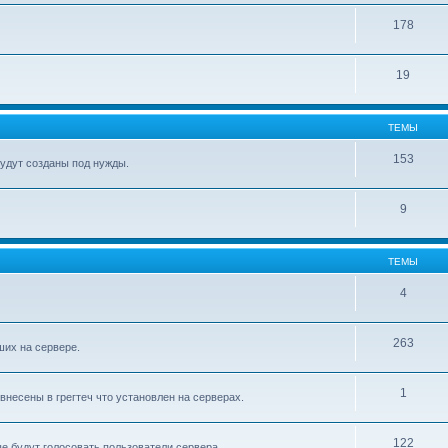
178
19
ТЕМЫ
153
будут созданы под нужды.
9
ТЕМЫ
4
263
ших на сервере.
1
внесены в грегтеч что установлен на серверах.
122
е будут голосовать пользователи сервера