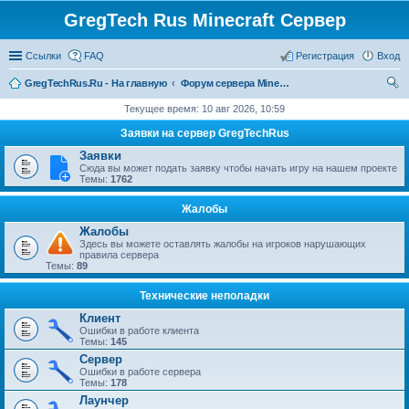
GregTech Rus Minecraft Сервер
Ссылки
FAQ
Регистрация
Вход
GregTechRus.Ru - На главную
Форум сервера Minecraft Gregtech 1.7.10
ои
Текущее время: 10 авг 2026, 10:59
ск
Заявки на сервер GregTechRus
Заявки
Сюда вы может подать заявку чтобы начать игру на нашем проекте
Темы:
1762
Жалобы
Жалобы
Здесь вы можете оставлять жалобы на игроков нарушающих
правила сервера
Темы:
89
Технические неполадки
Клиент
Ошибки в работе клиента
Темы:
145
Сервер
Ошибки в работе сервера
Темы:
178
Лаунчер