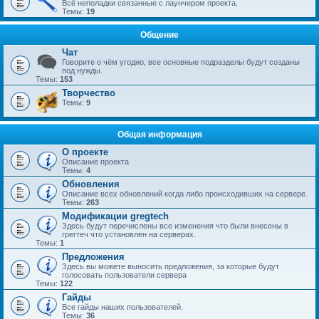
Всё неполадки связанные с лаунчером проекта.
Темы:
19
Общение
Чат
Говорите о чём угодно, все основные подразделы будут созданы
под нужды.
Темы:
153
Творчество
Темы:
9
Общая информация
О проекте
Описание проекта
Темы:
4
Обновления
Описание всех обновлений когда либо происходивших на сервере.
Темы:
263
Модификации gregtech
Здесь будут перечислены все изменения что были внесены в
грегтеч что установлен на серверах.
Темы:
1
Предложения
Здесь вы можете выносить предложения, за которые будут
голосовать пользователи сервера
Темы:
122
Гайды
Все гайды наших пользователей.
Темы:
36