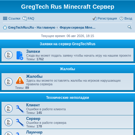
GregTech Rus Minecraft Сервер
Ссылки
FAQ
Регистрация
Вход
GregTechRus.Ru - На главную
Форум сервера Minecraft Gregtech 1.7.10
ои
Текущее время: 06 авг 2026, 18:15
ск
Заявки на сервер GregTechRus
Заявки
Сюда вы может подать заявку чтобы начать игру на нашем проекте
Темы:
1762
Жалобы
Жалобы
Здесь вы можете оставлять жалобы на игроков нарушающих
правила сервера
Темы:
89
Технические неполадки
Клиент
Ошибки в работе клиента
Темы:
145
Сервер
Ошибки в работе сервера
Темы:
178
Лаунчер