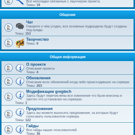
Всё неполадки связанные с лаунчером проекта.
Темы:
19
Общение
Чат
Говорите о чём угодно, все основные подразделы будут созданы
под нужды.
Темы:
153
Творчество
Темы:
9
Общая информация
О проекте
Описание проекта
Темы:
4
Обновления
Описание всех обновлений когда либо происходивших на сервере.
Темы:
263
Модификации gregtech
Здесь будут перечислены все изменения что были внесены в
грегтеч что установлен на серверах.
Темы:
1
Предложения
Здесь вы можете выносить предложения, за которые будут
голосовать пользователи сервера
Темы:
122
Гайды
Все гайды наших пользователей.
Темы:
36