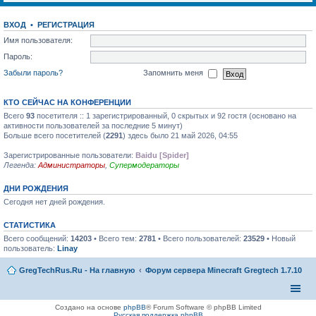
ВХОД
•
РЕГИСТРАЦИЯ
Имя пользователя:
Пароль:
Забыли пароль?
Запомнить меня
КТО СЕЙЧАС НА КОНФЕРЕНЦИИ
Всего
93
посетителя :: 1 зарегистрированный, 0 скрытых и 92 гостя (основано на
активности пользователей за последние 5 минут)
Больше всего посетителей (
2291
) здесь было 21 май 2026, 04:55
Зарегистрированные пользователи:
Baidu [Spider]
Легенда:
Администраторы
,
Супермодераторы
ДНИ РОЖДЕНИЯ
Сегодня нет дней рождения.
СТАТИСТИКА
Всего сообщений:
14203
• Всего тем:
2781
• Всего пользователей:
23529
• Новый
пользователь:
Linay
GregTechRus.Ru - На главную
Форум сервера Minecraft Gregtech 1.7.10
Создано на основе
phpBB
® Forum Software © phpBB Limited
Русская поддержка phpBB