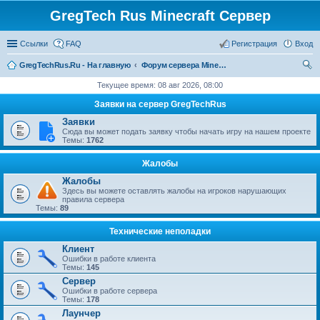
GregTech Rus Minecraft Сервер
Ссылки
FAQ
Регистрация
Вход
GregTechRus.Ru - На главную
Форум сервера Minecraft Gregtech 1.7.10
ои
Текущее время: 08 авг 2026, 08:00
ск
Заявки на сервер GregTechRus
Заявки
Сюда вы может подать заявку чтобы начать игру на нашем проекте
Темы:
1762
Жалобы
Жалобы
Здесь вы можете оставлять жалобы на игроков нарушающих
правила сервера
Темы:
89
Технические неполадки
Клиент
Ошибки в работе клиента
Темы:
145
Сервер
Ошибки в работе сервера
Темы:
178
Лаунчер