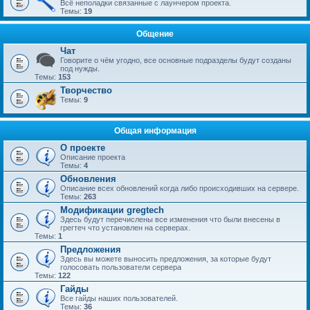
Всё неполадки связанные с лаунчером проекта.
Темы:
19
Общение
Чат
Говорите о чём угодно, все основные подразделы будут созданы
под нужды.
Темы:
153
Творчество
Темы:
9
Общая информация
О проекте
Описание проекта
Темы:
4
Обновления
Описание всех обновлений когда либо происходивших на сервере.
Темы:
263
Модификации gregtech
Здесь будут перечислены все изменения что были внесены в
грегтеч что установлен на серверах.
Темы:
1
Предложения
Здесь вы можете выносить предложения, за которые будут
голосовать пользователи сервера
Темы:
122
Гайды
Все гайды наших пользователей.
Темы:
36