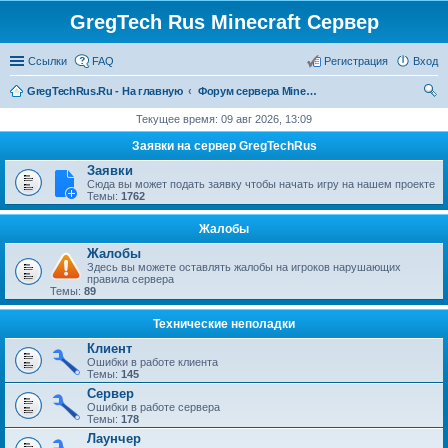
GregTech Rus Minecraft Сервер
Ссылки
FAQ
Регистрация
Вход
GregTechRus.Ru - На главную
Форум сервера Minecraft Gregtech 1.7.10
ои
Текущее время: 09 авг 2026, 13:09
ск
Заявки на сервер GregTechRus
Заявки
Сюда вы может подать заявку чтобы начать игру на нашем проекте
Темы:
1762
Жалобы
Жалобы
Здесь вы можете оставлять жалобы на игроков нарушающих
правила сервера
Темы:
89
Технические неполадки
Клиент
Ошибки в работе клиента
Темы:
145
Сервер
Ошибки в работе сервера
Темы:
178
Лаунчер