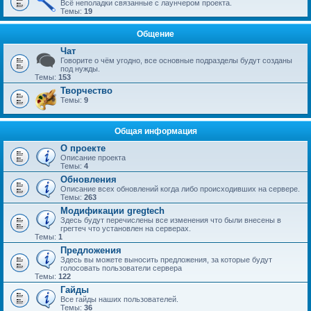
Всё неполадки связанные с лаунчером проекта.
Темы:
19
Общение
Чат
Говорите о чём угодно, все основные подразделы будут созданы
под нужды.
Темы:
153
Творчество
Темы:
9
Общая информация
О проекте
Описание проекта
Темы:
4
Обновления
Описание всех обновлений когда либо происходивших на сервере.
Темы:
263
Модификации gregtech
Здесь будут перечислены все изменения что были внесены в
грегтеч что установлен на серверах.
Темы:
1
Предложения
Здесь вы можете выносить предложения, за которые будут
голосовать пользователи сервера
Темы:
122
Гайды
Все гайды наших пользователей.
Темы:
36